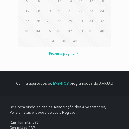
9
10
11
12
13
14
15
16
17
18
19
20
21
22
23
24
25
26
27
28
29
30
31
32
33
34
35
36
37
38
39
40
41
42
43
Próxima página
Confira aqui todos os
EVENTOS
programados do AAPJAU
Seja bem-vindo ao site da Associação dos Aposentados,
Pensionistas e Idosos de Jaú e Região.
Rua Humaitá, 598.
Centro|Jaú / SP