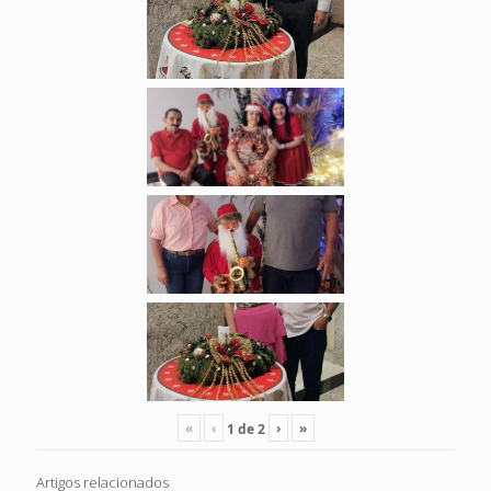
«
‹
›
»
1
de
2
Artigos relacionados