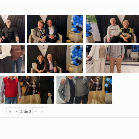
«
‹
›
»
2
de
2